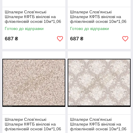
Вінілові шпалери на флізеліновій
основі по ціні підійде всім
Шпалери Слов'янські
Шпалери Слов'янські
Шпалери КФТБ вінілові на
Шпалери КФТБ вінілові на
флізеліновій основі 10м*1,06
флізеліновій основі 10м*1,06
Если вы закажите у нас продукцию от 3000 грн. то мы
9В99 Аїда 4 3047-02
9В99 Аїда 4 3047-10
дополнительно сделаем для вас скидку 5%, а также
Готово до відправки
Готово до відправки
обеспечим бесплатную доставку в любой регион Украины.
687
687
₴
₴
Для дополнительных консультаций всегда можно связаться с
нашими менеджерами, которые с радостью ответят на все
ваши вопросы. Доставка товара проводится максимально
оперативно, а оплатить его можно удобным для вас
способом: наложенным платежом или банковской картой.
Шпалери Слов'янські
Шпалери Слов'янські
Шпалери КФТБ вінілові на
Шпалери КФТБ вінілові на
флізеліновій основі 10м*1,06
флізеліновій основі 10м*1,06