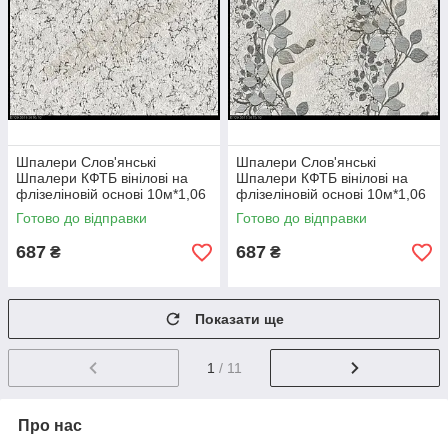
Шпалери Слов'янські
Шпалери Слов'янські
Шпалери КФТБ вінілові на
Шпалери КФТБ вінілові на
флізеліновій основі 10м*1,06
флізеліновій основі 10м*1,06
9В109 Вів'єн 2 3616-10
9В109 Вів'єн 3615-10
Готово до відправки
Готово до відправки
687
687
₴
₴
Показати ще
1
/ 11
Про нас