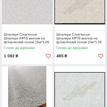
Шпалери Слов'янські
Шпалери Слов'янські
Шпалери КФТБ вінілові на
Шпалери КФТБ вінілові на
флізеліновій основі 25м*1,06
флізеліновій основі 10м*1,06
9В98 Приз 2535-01
9В88 Єнісей 1221-03
Готово до відправки
Готово до відправки
1 092
465
₴
₴