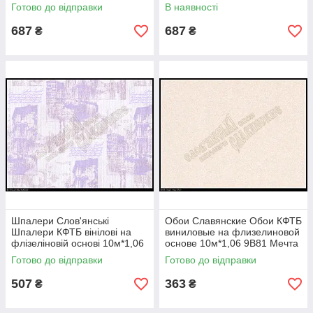
9В109 Касандра 2 3588-12
9В109 Платан 3531-01
Готово до відправки
В наявності
687
687
₴
₴
Шпалери Слов'янські
Обои Славянские Обои КФТБ
Шпалери КФТБ вінілові на
виниловые на флизелиновой
флізеліновій основі 10м*1,06
основе 10м*1,06 9В81 Мечта
9В110 Кастелло 2104-06
1021-01
Готово до відправки
Готово до відправки
507
363
₴
₴