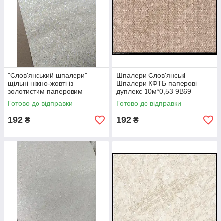
"Слов'янський шпалери"
Шпалери Слов'янські
щільні ніжно-жовті із
Шпалери КФТБ паперові
золотистим паперовим
дуплекс 10м*0,53 9В69
дуплекс 10 м*0,53 9В66 Ера
Джинс 4032-05
Готово до відправки
Готово до відправки
336-02
192
192
₴
₴