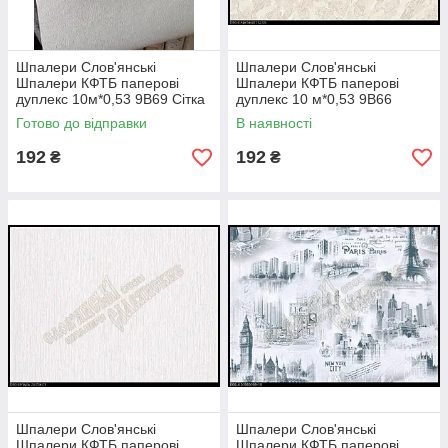
Шпалери Слов'янські
Шпалери Слов'янські
Шпалери КФТБ паперові
Шпалери КФТБ паперові
дуплекс 10м*0,53 9В69 Сітка
дуплекс 10 м*0,53 9В66
полярного 120-01
Арктика 5172-08
Готово до відправки
В наявності
192
192
₴
₴
Шпалери Слов'янські
Шпалери Слов'янські
Шпалери КФТБ паперові
Шпалери КФТБ паперові