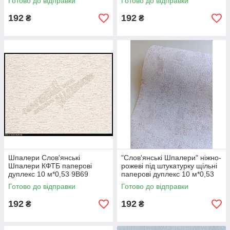
Готово до відправки
Готово до відправки
192
192
₴
₴
Шпалери Слов'янські
"Слов'янські Шпалери" ніжно-
Шпалери КФТБ паперові
рожеві під штукатурку щільні
дуплекс 10 м*0,53 9В69
паперові дуплекс 10 м*0,53
Фасад 4026-02
9В64 Алсу 2 4041-01
Готово до відправки
Готово до відправки
192
192
₴
₴