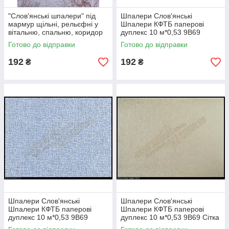
"Слов'янські шпалери" під
Шпалери Слов'янські
мармур щільні, рельєфні у
Шпалери КФТБ паперові
вітальню, спальню, коридор
дуплекс 10 м*0,53 9В69
паперові дуплекс 10 м*0,53
Джинс 4032-01
Готово до відправки
Готово до відправки
9В264 Сапфір 6611-02
192
192
₴
₴
Шпалери Слов'янські
Шпалери Слов'янські
Шпалери КФТБ паперові
Шпалери КФТБ паперові
дуплекс 10 м*0,53 9В69
дуплекс 10 м*0,53 9В69 Сітка
Джинс 4032-03
графа 123-01