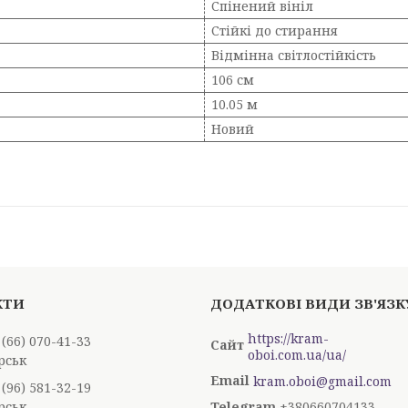
Спінений вініл
Стійкі до стирання
Відмінна світлостійкість
106 см
10.05 м
Новий
https://kram-
 (66) 070-41-33
oboi.com.ua/ua/
рськ
kram.oboi@gmail.com
 (96) 581-32-19
рськ
+380660704133