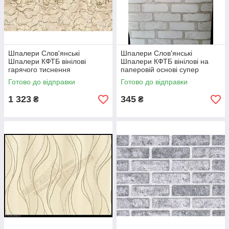
Шпалери Слов'янські
Шпалери Слов'янські
Шпалери КФТБ вінілові
Шпалери КФТБ вінілові на
гарячого тиснення
паперовій основі супер
шовкографія 10м*1,06 9В105
мийка 10 м*0,53 9В49 Цегла
Готово до відправки
Готово до відправки
9007-02
5522-06
1 323
345
₴
₴