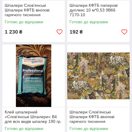
Шпалери Слов'янські
Шпалери КФТБ паперові
Шпалери КФТБ вінілові
дуплекс 10 м*0,53 9В66
гарячого тиснення
7170-10
шовкографія 10м*1,06 9В118
Готово до відправки
Готово до відправки
Адель 2 8595-05
1 230
192
₴
₴
Клей шпалерний
Шпалери Слов'янські
«Слов'янські Шпалери» В4
Шпалери КФТБ вінілові
для всіх видів шпалер 190 гр.
гарячого тиснення
шовкографія 10м*1,06 9В121
Готово до відправки
Готово до відправки
Екстрим 2353-12