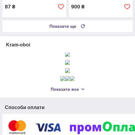
87
900
₴
₴
Показати ще
Kram-oboi
Показати все
Способи оплати
Якісні шпалери купити в Україні в інтернет магазині дуже
легко, адже ми пропонуємо своїм клієнтам продукцію
Корюківської фабрики технічних паперів, яка вже довгі роки