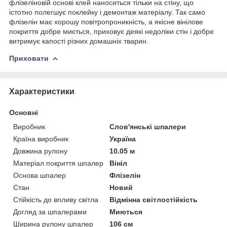
флізеліновій основі клей наноситься тільки на стіну, що
істотно полегшує поклейку і демонтаж матеріалу. Так само
флізелін має хорошу повітропроникність, а якісне вінілове
покриття добре миється, приховує деякі недоліки стін і добре
витримує капості різних домашніх тварин.
Приховати
Характеристики
Основні
Виробник
Слов'янські шпалери
Країна виробник
Україна
Довжина рулону
10.05 м
Матеріал покриття шпалер
Вініл
Основа шпалер
Флізелін
Стан
Новий
Стійкість до впливу світла
Відмінна світлостійкість
Догляд за шпалерами
Миються
Ширина рулону шпалер
106 см