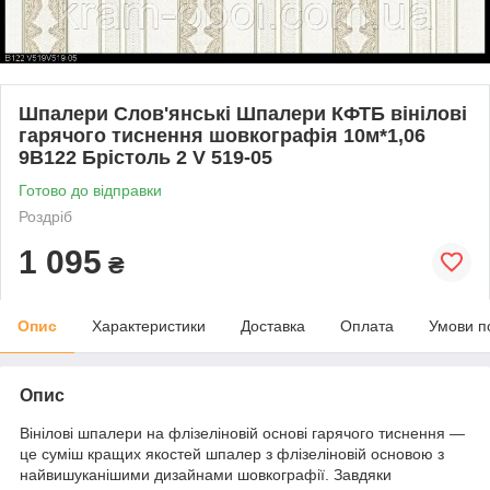
Шпалери Слов'янські Шпалери КФТБ вінілові
гарячого тиснення шовкографія 10м*1,06
9В122 Брістоль 2 V 519-05
Готово до відправки
Роздріб
1 095
₴
Опис
Характеристики
Доставка
Оплата
Умови п
Опис
Вінілові шпалери на флізеліновій основі гарячого тиснення —
це суміш кращих якостей шпалер з флізеліновій основою з
найвишуканішими дизайнами шовкографії. Завдяки