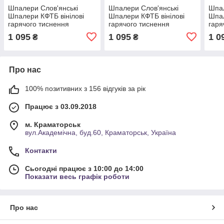
Шпалери Слов'янські
Шпалери Слов'янські
Шпал
Шпалери КФТБ вінілові
Шпалери КФТБ вінілові
Шпал
гарячого тиснення
гарячого тиснення
гаря
шовкографія 10м*1,06
шовкографія 10м*1,06
шовк
1 095
1 095
1 0
₴
₴
9В122 Габардин 2 1536-
9В122 1556-05
9В12
12
Про нас
100% позитивних з 156 відгуків за рік
Працює з 03.09.2018
м. Краматорськ
вул.Академічна, буд.60, Краматорськ, Україна
Контакти
Сьогодні працює з 10:00 до 14:00
Показати весь графік роботи
Про нас