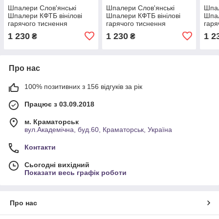
Шпалери Слов'янські
Шпалери Слов'янські
Шпал
Шпалери КФТБ вінілові
Шпалери КФТБ вінілові
Шпал
гарячого тиснення
гарячого тиснення
гаря
шовкографія 10м*1,06
шовкографія 10м*1,06
шовк
1 230
1 230
1 2
₴
₴
9В118 8671-03
9В118 Марина 8641-03
9В11
Про нас
100% позитивних з 156 відгуків за рік
Працює з 03.09.2018
м. Краматорськ
вул.Академічна, буд.60, Краматорськ, Україна
Контакти
Сьогодні вихідний
Показати весь графік роботи
Про нас