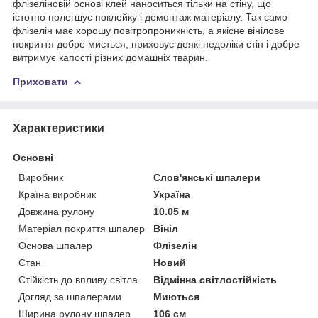
флізеліновій основі клей наноситься тільки на стіну, що
істотно полегшує поклейку і демонтаж матеріалу. Так само
флізелін має хорошу повітропроникність, а якісне вінілове
покриття добре миється, приховує деякі недоліки стін і добре
витримує капості різних домашніх тварин.
Приховати
Характеристики
Основні
Виробник
Слов'янські шпалери
Країна виробник
Україна
Довжина рулону
10.05 м
Матеріал покриття шпалер
Вініл
Основа шпалер
Флізелін
Стан
Новий
Стійкість до впливу світла
Відмінна світлостійкість
Догляд за шпалерами
Миються
Ширина рулону шпалер
106 см