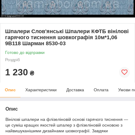
Шпалери Слов'янські Шпалери КФТБ вінілові
гарячого тиснення шовкографія 10м*1,06
9В118 Шарман 8530-03
Готово до відправки
Роздріб
1 230
₴
Опис
Характеристики
Доставка
Оплата
Умови п
Опис
Вінілові шпалери на флізеліновій основі гарячого тиснення —
це суміш кращих якостей шпалер з флізеліновій основою з
найвишуканішими дизайнами шовкографії. Завдяки