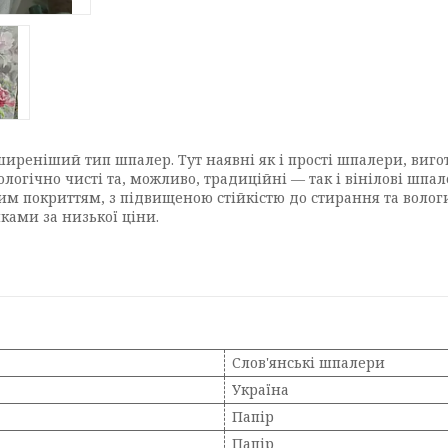
иреніший тип шпалер. Тут наявні як і прості шпалери, виг
ологічно чисті та, можливо, традиційні — так і вінілові шп
овим покриттям, з підвищеною стійкістю до стирання та воло
ами за низької ціни.
Слов'янські шпалери
Україна
Папір
Папір