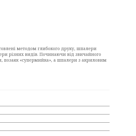
отовлені методом глибокого друку, шпалери
алери різних видів. Починаючи від звичайного
ги, позаяк «супермийка», а шпалери з акриловим