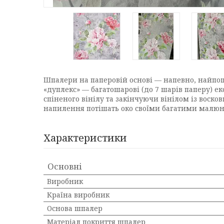
Шпалери на паперовій основі — напевно, найпош
«дуплекс» — багатошарові (до 7 шарів паперу) ек
спіненого вінілу та закінчуючи вінілом із воск
напилення потішать око своїми багатими малюнк
Характеристики
Основні
Виробник
Країна виробник
Основа шпалер
Матеріал покриття шпалер