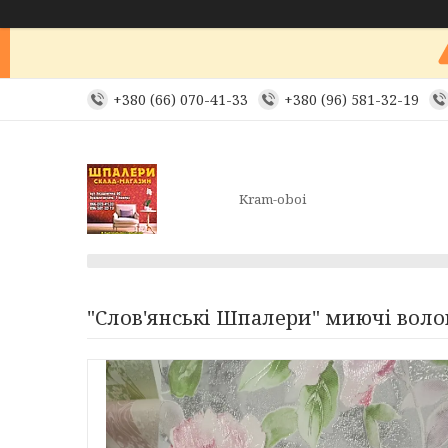
+380 (66) 070-41-33
+380 (96) 581-32-19
Kram-oboi
"Слов'янські Шпалери" миючі волого