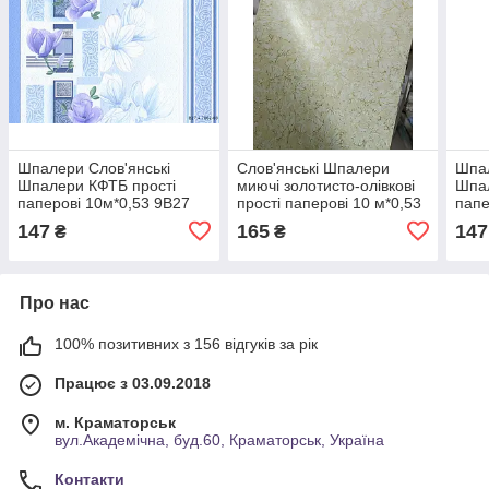
Шпалери Слов'янські
Слов'янські Шпалери
Шпал
Шпалери КФТБ прості
миючі золотисто-олівкові
Шпал
паперові 10м*0,53 9В27
прості паперові 10 м*0,53
папе
Суланжа 7062-03
9В55 Греція 493-04
Геом
147
165
147
₴
₴
Про нас
100% позитивних з 156 відгуків за рік
Працює з 03.09.2018
м. Краматорськ
вул.Академічна, буд.60, Краматорськ, Україна
Контакти