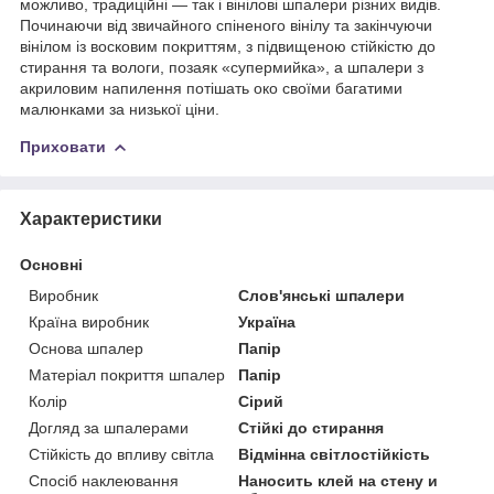
можливо, традиційні — так і вінілові шпалери різних видів.
Починаючи від звичайного спіненого вінілу та закінчуючи
вінілом із восковим покриттям, з підвищеною стійкістю до
стирання та вологи, позаяк «супермийка», а шпалери з
акриловим напилення потішать око своїми багатими
малюнками за низької ціни.
Приховати
Характеристики
Основні
Виробник
Слов'янські шпалери
Країна виробник
Україна
Основа шпалер
Папір
Матеріал покриття шпалер
Папір
Колір
Сірий
Догляд за шпалерами
Стійкі до стирання
Стійкість до впливу світла
Відмінна світлостійкість
Спосіб наклеювання
Наносить клей на стену и