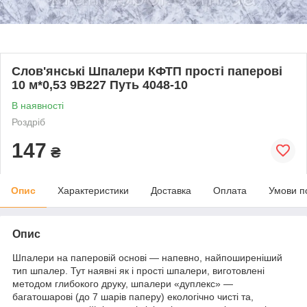
Слов'янські Шпалери КФТП прості паперові
10 м*0,53 9В227 Путь 4048-10
В наявності
Роздріб
147
₴
Опис
Характеристики
Доставка
Оплата
Умови п
Опис
Шпалери на паперовій основі — напевно, найпоширеніший
тип шпалер. Тут наявні як і прості шпалери, виготовлені
методом глибокого друку, шпалери «дуплекс» —
багатошарові (до 7 шарів паперу) екологічно чисті та,