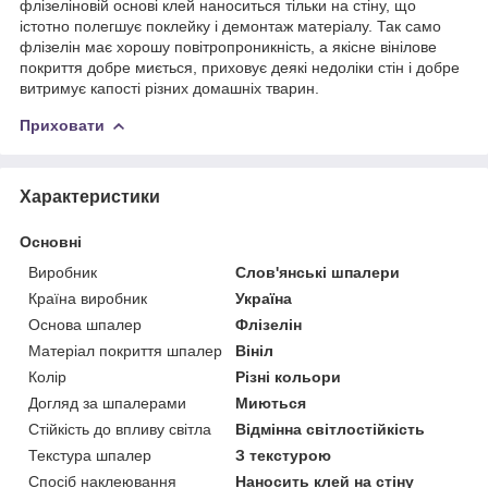
флізеліновій основі клей наноситься тільки на стіну, що
істотно полегшує поклейку і демонтаж матеріалу. Так само
флізелін має хорошу повітропроникність, а якісне вінілове
покриття добре миється, приховує деякі недоліки стін і добре
витримує капості різних домашніх тварин.
Приховати
Характеристики
Основні
Виробник
Слов'янські шпалери
Країна виробник
Україна
Основа шпалер
Флізелін
Матеріал покриття шпалер
Вініл
Колір
Різні кольори
Догляд за шпалерами
Миються
Стійкість до впливу світла
Відмінна світлостійкість
Текстура шпалер
З текстурою
Спосіб наклеювання
Наносить клей на стіну