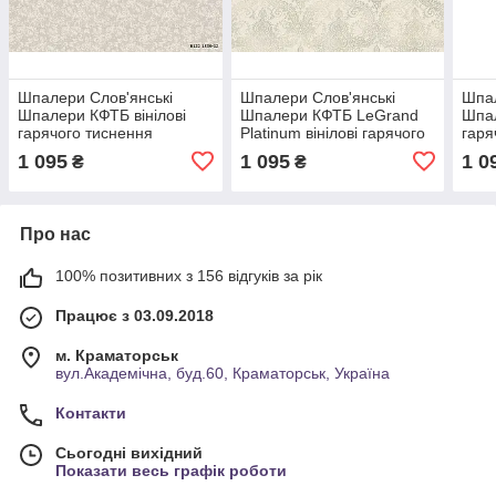
Шпалери Слов'янські
Шпалери Слов'янські
Шпал
Шпалери КФТБ вінілові
Шпалери КФТБ LeGrand
Шпал
гарячого тиснення
Platinum вінілові гарячого
гаря
шовкографія 10м*1,06
тиснення шовкографія
шовк
1 095
1 095
1 0
₴
₴
9В122 Габардин 2 1536-
10м*1,06 9В122 1562-02
9В12
12
Про нас
100% позитивних з 156 відгуків за рік
Працює з 03.09.2018
м. Краматорськ
вул.Академічна, буд.60, Краматорськ, Україна
Контакти
Сьогодні вихідний
Показати весь графік роботи