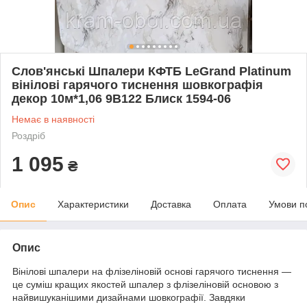
Слов'янські Шпалери КФТБ LeGrand Platinum
вінілові гарячого тиснення шовкографія
декор 10м*1,06 9В122 Блиск 1594-06
Немає в наявності
Роздріб
1 095
₴
Опис
Характеристики
Доставка
Оплата
Умови п
Опис
Вінілові шпалери на флізеліновій основі гарячого тиснення —
це суміш кращих якостей шпалер з флізеліновій основою з
найвишуканішими дизайнами шовкографії. Завдяки