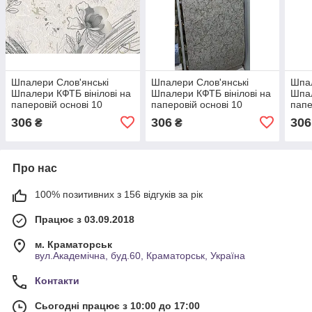
Шпалери Слов'янські
Шпалери Слов'янські
Шпал
Шпалери КФТБ вінілові на
Шпалери КФТБ вінілові на
Шпал
паперовій основі 10
паперовій основі 10
папе
м*0,53 9В58 9435-01
м*0,53 9В58 Ейфорія 2
м*0,
306
306
306
₴
₴
9395-04
10
Про нас
100% позитивних з 156 відгуків за рік
Працює з 03.09.2018
м. Краматорськ
вул.Академічна, буд.60, Краматорськ, Україна
Контакти
Сьогодні працює з 10:00 до 17:00