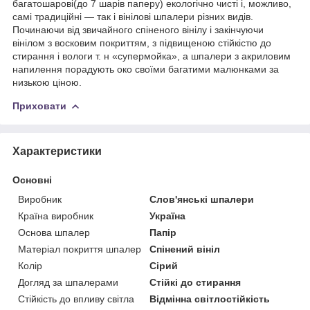
багатошарові(до 7 шарів паперу) екологічно чисті і, можливо,
самі традиційні — так і вінілові шпалери різних видів.
Починаючи від звичайного спіненого вінілу і закінчуючи
вінілом з восковим покриттям, з підвищеною стійкістю до
стирання і вологи т. н «супермойка», а шпалери з акриловим
напилення порадують око своїми багатими малюнками за
низькою ціною.
Приховати
Характеристики
Основні
Виробник
Слов'янські шпалери
Країна виробник
Україна
Основа шпалер
Папір
Матеріал покриття шпалер
Спінений вініл
Колір
Сірий
Догляд за шпалерами
Стійкі до стирання
Стійкість до впливу світла
Відмінна світлостійкість