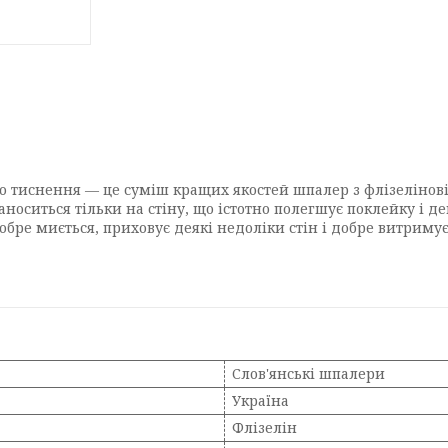
чого тиснення — це суміш кращих якостей шпалер з флізелі
аноситься тільки на стіну, що істотно полегшує поклейку і 
добре миється, приховує деякі недоліки стін і добре витриму
Слов'янські шпалери
Україна
Флізелін