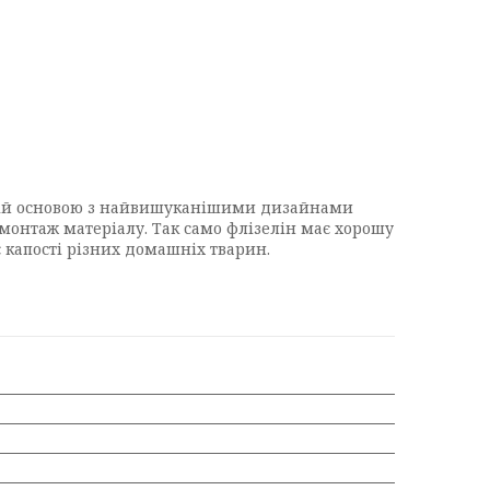
новій основою з найвишуканішими дизайнами
демонтаж матеріалу. Так само флізелін має хорошу
є капості різних домашніх тварин.