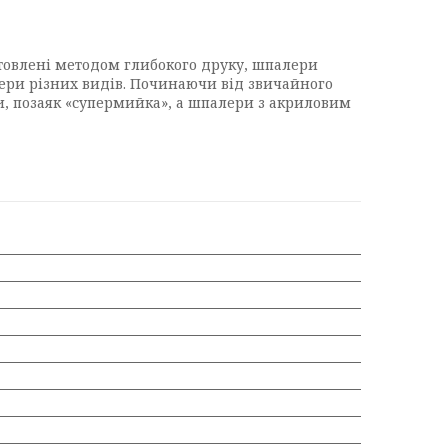
отовлені методом глибокого друку, шпалери
алери різних видів. Починаючи від звичайного
ги, позаяк «супермийка», а шпалери з акриловим