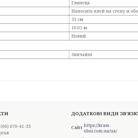
Глянець
Наносить клей на стену и об
53 см
10.05 м
Новий
Звичайні
https://kram-
 (66) 070-41-33
oboi.com.ua/ua/
рськ