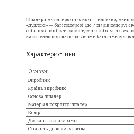
Шпалери на паперовій основі — напевно, найпош
«дуплекс» — багатошарові (до 7 шарів паперу) ек
спіненого вінілу та закінчуючи вінілом із воск
напилення потішать око своїми багатими малюнк
Характеристики
Основні
Виробник
Країна виробник
Основа шпалер
Матеріал покриття шпалер
Колір
Догляд за шпалерами
Стійкість до впливу світла