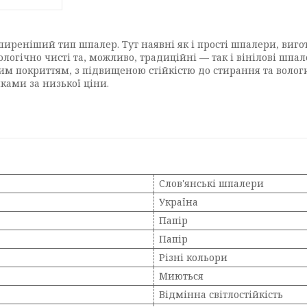
иреніший тип шпалер. Тут наявні як і прості шпалери, виг
ологічно чисті та, можливо, традиційні — так і вінілові шп
овим покриттям, з підвищеною стійкістю до стирання та воло
ами за низької ціни.
Слов'янські шпалери
Україна
Папір
Папір
Різні кольори
Миються
Відмінна світлостійкість