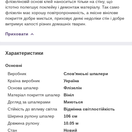
флізеліновій основі клей наноситься тільки на стіну, що
істотно полегшує поклейку і демонтаж матеріалу. Так само
флізелін має хорошу повітропроникність, а якісне вінілове
покриття добре миється, приховує деякі недоліки стін і добре
витримує капості різних домашніх тварин.
Приховати
Характеристики
Основні
Виробник
Слов'янські шпалери
Країна виробник
Україна
Основа шпалер
Флізелін
Матеріал покриття шпалер
Вініл
Догляд за шпалерами
Миються
Стійкість до впливу світла
Відмінна світлостійкість
Ширина рулону шпалер
106 см
Довжина рулону
10.05 м
Стан
Новий