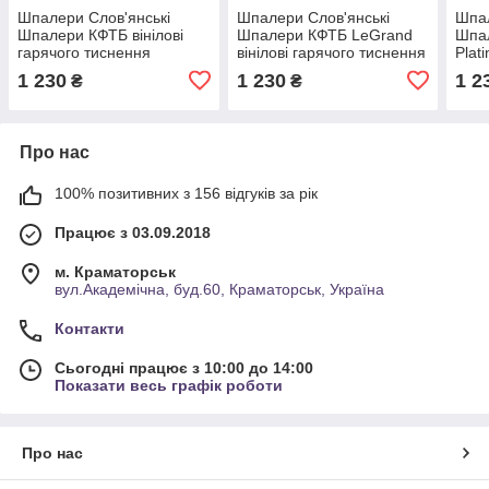
Шпалери Слов'янські
Шпалери Слов'янські
Шпал
Шпалери КФТБ вінілові
Шпалери КФТБ LeGrand
Шпа
гарячого тиснення
вінілові гарячого тиснення
Plat
шовкографія 10м*1,06
шовкографія 10м*1,06
тисн
1 230
1 230
1 2
₴
₴
9В118 Марина 8641-01
9В118 Персія 2 8565-06
Делі
Про нас
100% позитивних з 156 відгуків за рік
Працює з 03.09.2018
м. Краматорськ
вул.Академічна, буд.60, Краматорськ, Україна
Контакти
Сьогодні працює з 10:00 до 14:00
Показати весь графік роботи
Про нас