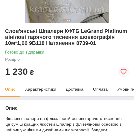
Слов'янські Шпалери КФТБ LeGrand Platinum
вінілові гарячого тиснення шовкографія
10м*1,06 9В118 Натхнення 8739-01
Готово до відправки
Роздріб
1 230
₴
Опис
Характеристики
Доставка
Оплата
Умови п
Опис
Вінілові шпалери на флізеліновій основі гарячого тиснення —
це суміш кращих якостей шпалер з флізеліновій основою з
найвишуканішими дизайнами шовкографії. Завдяки