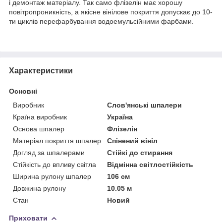
і демонтаж матеріалу. Так само флізелін має хорошу
повітропроникність, а якісне вінілове покриття допускає до 10-
ти циклів перефарбування водоемульсійними фарбами.
Характеристики
Основні
Виробник
Слов'янські шпалери
Країна виробник
Україна
Основа шпалер
Флізелін
Матеріал покриття шпалер
Спінений вініл
Догляд за шпалерами
Стійкі до стирання
Стійкість до впливу світла
Відмінна світлостійкість
Ширина рулону шпалер
106 см
Довжина рулону
10.05 м
Стан
Новий
Приховати