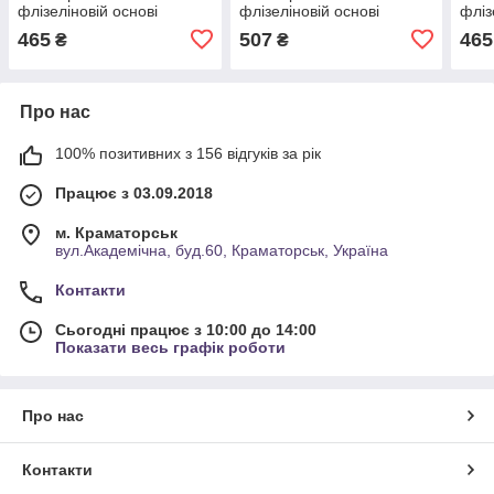
флізеліновій основі
флізеліновій основі
фліз
10м*1,06 9В88 1235-01
10м*1,06 9В97 Спокуса
10м*
465
507
465
₴
₴
2076-04
Про нас
100% позитивних з 156 відгуків за рік
Працює з 03.09.2018
м. Краматорськ
вул.Академічна, буд.60, Краматорськ, Україна
Контакти
Сьогодні працює з 10:00 до 14:00
Показати весь графік роботи
Про нас
Контакти