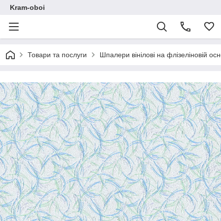
Kram-oboi
Товари та послуги
Шпалери вінілові на флізеліновій осн