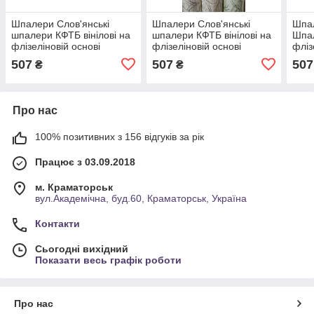
Шпалери Слов'янські
Шпалери Слов'янські
Шпал
шпалери КФТБ вінілові на
шпалери КФТБ вінілові на
Шпал
флізеліновій основі
флізеліновій основі
фліз
10м*1,06 9В97 Радість
10м*1,06 9В97 Радість
10м*
507
507
507
₴
₴
2095-06
2095-01
Про нас
100% позитивних з 156 відгуків за рік
Працює з 03.09.2018
м. Краматорськ
вул.Академічна, буд.60, Краматорськ, Україна
Контакти
Сьогодні вихідний
Показати весь графік роботи
Про нас