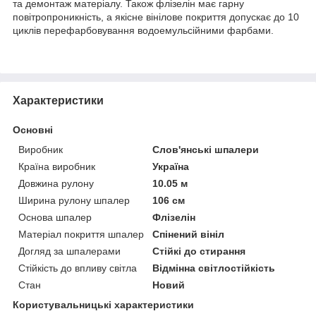
та демонтаж матеріалу. Також флізелін має гарну
повітропроникність, а якісне вінілове покриття допускає до 10
циклів перефарбовування водоемульсійними фарбами.
Характеристики
Основні
Виробник
Слов'янські шпалери
Країна виробник
Україна
Довжина рулону
10.05 м
Ширина рулону шпалер
106 см
Основа шпалер
Флізелін
Матеріал покриття шпалер
Спінений вініл
Догляд за шпалерами
Стійкі до стирання
Стійкість до впливу світла
Відмінна світлостійкість
Стан
Новий
Користувальницькі характеристики