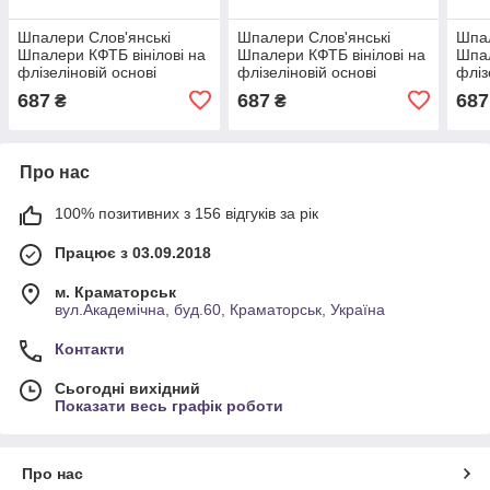
Шпалери Слов'янські
Шпалери Слов'янські
Шпал
Шпалери КФТБ вінілові на
Шпалери КФТБ вінілові на
Шпал
флізеліновій основі
флізеліновій основі
фліз
10м*1,06 9В109 Нурата 2
10м*1,06 9В109
10м*
687
687
687
₴
₴
3692-02
Сантолина 2 3618-02
3675
Про нас
100% позитивних з 156 відгуків за рік
Працює з 03.09.2018
м. Краматорськ
вул.Академічна, буд.60, Краматорськ, Україна
Контакти
Сьогодні вихідний
Показати весь графік роботи
Про нас