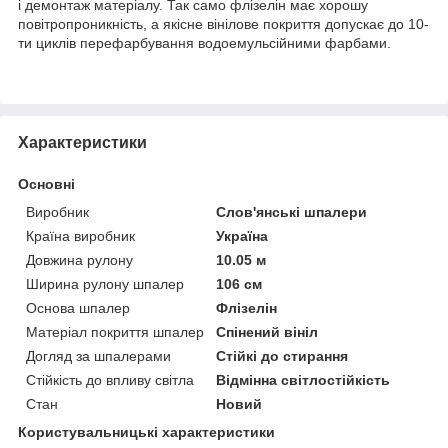
і демонтаж матеріалу. Так само флізелін має хорошу
повітропроникність, а якісне вінілове покриття допускає до 10-
ти циклів перефарбування водоемульсійними фарбами.
Характеристики
Основні
Виробник
Слов'янські шпалери
Країна виробник
Україна
Довжина рулону
10.05 м
Ширина рулону шпалер
106 см
Основа шпалер
Флізелін
Матеріал покриття шпалер
Спінений вініл
Догляд за шпалерами
Стійкі до стирання
Стійкість до впливу світла
Відмінна світлостійкість
Стан
Новий
Користувальницькі характеристики