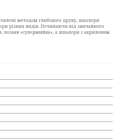
отовлені методом глибокого друку, шпалери
алери різних видів. Починаючи від звичайного
ги, позаяк «супермийка», а шпалери з акриловим