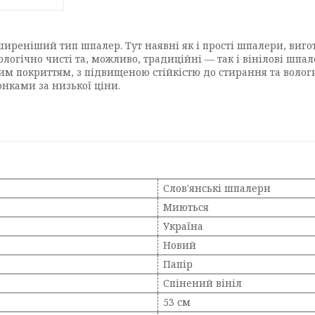
иреніший тип шпалер. Тут наявні як і прості шпалери, виг
ологічно чисті та, можливо, традиційні — так і вінілові шп
овим покриттям, з підвищеною стійкістю до стирання та воло
нками за низької ціни.
Слов'янські шпалери
Миються
Україна
Новий
Папір
Спінений вініл
53 см