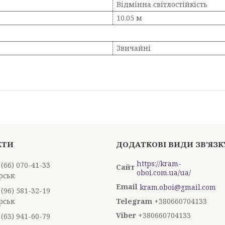
Відмінна світлостійкість
10.05 м
Звичайні
https://kram-
 (66) 070-41-33
oboi.com.ua/ua/
рськ
kram.oboi@gmail.com
 (96) 581-32-19
рськ
+380660704133
+380660704133
 (63) 941-60-79