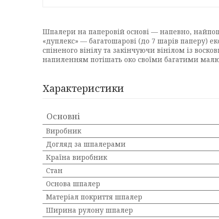
Шпалери на паперовій основі — напевно, найпош
«дуплекс» — багатошарові (до 7 шарів паперу) ек
спіненого вінілу та закінчуючи вінілом із воск
напиленням потішать око своїми багатими малю
Характеристики
Основні
Виробник
Догляд за шпалерами
Країна виробник
Стан
Основа шпалер
Матеріал покриття шпалер
Ширина рулону шпалер