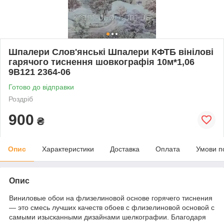
Шпалери Слов'янські Шпалери КФТБ вінілові
гарячого тиснення шовкографія 10м*1,06
9В121 2364-06
Готово до відправки
Роздріб
900
₴
Опис
Характеристики
Доставка
Оплата
Умови п
Опис
Виниловые обои на флизелиновой основе горячего тиснения
— это смесь лучших качеств обоев с флизелиновой основой с
самыми изысканными дизайнами шелкографии. Благодаря