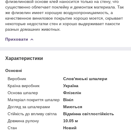
флизелиновой основе клей наносится только на стену, что
существенно облегчает поклейку и демонтаж материала. Так
же флизелин имеет хорошую воздухопроницаемость, а
качественное виниловое покрытие хорошо моется, скрывает
некоторые недостатки стен и хорошо выдерживает пакости
разных домашних животных.
Приховати
Характеристики
Основні
Виробник
Слов'янські шпалери
Країна виробник
Україна
Основа шпалер
Флізелін
Матеріал покриття шпалер
Вініл
Догляд за шпалерами
Миються
Стійкість до впливу світла
Відмінна світлостійкість
Довжина рулону
10.05 м
Стан
Новий