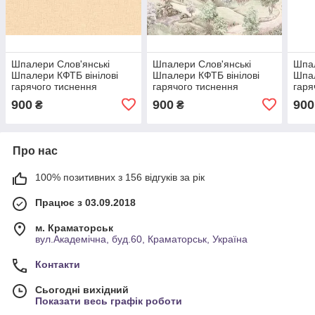
Шпалери Слов'янські
Шпалери Слов'янські
Шпал
Шпалери КФТБ вінілові
Шпалери КФТБ вінілові
Шпал
гарячого тиснення
гарячого тиснення
гаря
шовкографія 10м*1,06
шовкографія 10м*1,06
шовк
900
900
900
₴
₴
9В121 Ралі 2 V 329-02
9В121 2364-02
9В12
Про нас
100% позитивних з 156 відгуків за рік
Працює з 03.09.2018
м. Краматорськ
вул.Академічна, буд.60, Краматорськ, Україна
Контакти
Сьогодні вихідний
Показати весь графік роботи