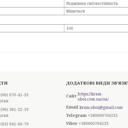
Відмінна світлостійкість
Миються
106
https://kram-
 (66) 070-41-33
oboi.com.ua/ua/
рськ
kram.oboi@gmail.com
 (96) 581-32-19
рськ
+380660704133
+380660704133
 (63) 941-60-79