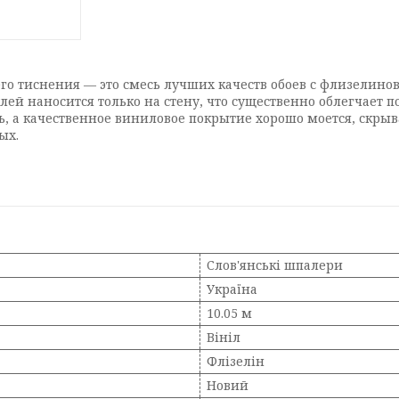
его тиснения — это смесь лучших качеств обоев с флизели
ей наносится только на стену, что существенно облегчает п
 а качественное виниловое покрытие хорошо моется, скрыва
ых.
Слов'янські шпалери
Україна
10.05 м
Вініл
Флізелін
Новий