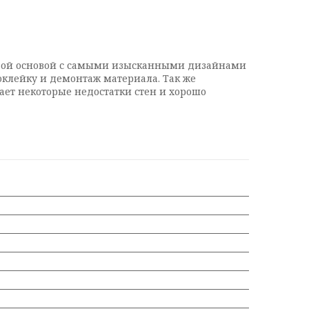
новой основой с самыми изысканными дизайнами
оклейку и демонтаж материала. Так же
ет некоторые недостатки стен и хорошо