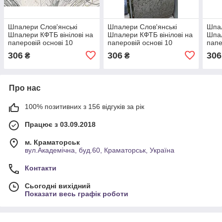
Шпалери Слов'янські
Шпалери Слов'янські
Шпал
Шпалери КФТБ вінілові на
Шпалери КФТБ вінілові на
Шпал
паперовій основі 10
паперовій основі 10
папе
м*0,53 9В58 9435-01
м*0,53 9В58 Ейфорія 2
м*0,
306
306
306
₴
₴
9395-04
10
Про нас
100% позитивних з 156 відгуків за рік
Працює з 03.09.2018
м. Краматорськ
вул.Академічна, буд.60, Краматорськ, Україна
Контакти
Сьогодні вихідний
Показати весь графік роботи