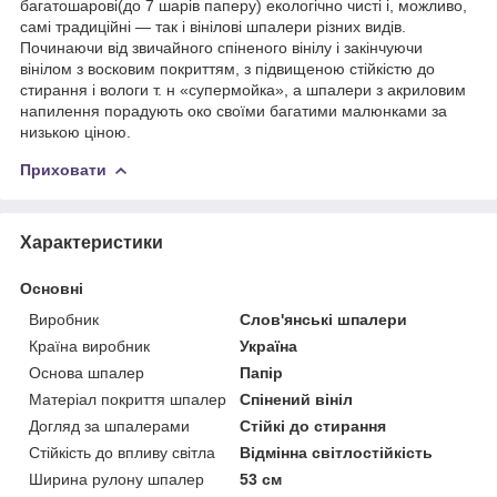
багатошарові(до 7 шарів паперу) екологічно чисті і, можливо,
самі традиційні — так і вінілові шпалери різних видів.
Починаючи від звичайного спіненого вінілу і закінчуючи
вінілом з восковим покриттям, з підвищеною стійкістю до
стирання і вологи т. н «супермойка», а шпалери з акриловим
напилення порадують око своїми багатими малюнками за
низькою ціною.
Приховати
Характеристики
Основні
Виробник
Слов'янські шпалери
Країна виробник
Україна
Основа шпалер
Папір
Матеріал покриття шпалер
Спінений вініл
Догляд за шпалерами
Стійкі до стирання
Стійкість до впливу світла
Відмінна світлостійкість
Ширина рулону шпалер
53 см