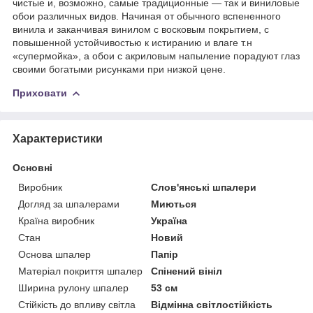
чистые и, возможно, самые традиционные — так и виниловые
обои различных видов. Начиная от обычного вспененного
винила и заканчивая винилом с восковым покрытием, с
повышенной устойчивостью к истиранию и влаге т.н
«супермойка», а обои с акриловым напыление порадуют глаз
своими богатыми рисунками при низкой цене.
Приховати
Характеристики
Основні
Виробник
Слов'янські шпалери
Догляд за шпалерами
Миються
Країна виробник
Україна
Стан
Новий
Основа шпалер
Папір
Матеріал покриття шпалер
Спінений вініл
Ширина рулону шпалер
53 см
Стійкість до впливу світла
Відмінна світлостійкість