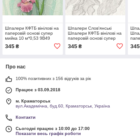
Шпалери КФТБ вінілові на
Шпалери Слов'янські
Шпал
паперовій основі супер
Шпалери КФТБ вінілові на
Шпал
мийка 10 м*0,53 9В49
паперовій основі супер
папе
5756-12
мийка 10м*0,53 9В49
мийк
345
345
345
₴
₴
Філадельфія 5752-06
5785
Про нас
100% позитивних з 156 відгуків за рік
Працює з 03.09.2018
м. Краматорськ
вул.Академічна, буд.60, Краматорськ, Україна
Контакти
Сьогодні працює з 10:00 до 17:00
Показати весь графік роботи