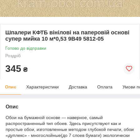
Шпалери КФТБ вінілові на паперовій основі
супер мийка 10 м*0,53 9В49 5812-05
Готово до відправки
Роздріб
345
₴
Опис
Характеристики
Доставка
Оплата
Умови п
Опис
Обои на бумажной основе — наверное, самый
распространенный тип обоев. Здесь присутствуют как и
простые обои, изготовленные методом глубокой печати, обои
«дуплекс» - многослойные(до 7 слоев бумаги) экологически