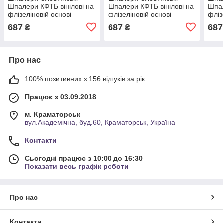
Шпалери КФТБ вінілові на
Шпалери КФТБ вінілові на
Шпал
флізеліновій основі
флізеліновій основі
фліз
10м*1,06 9В109
10м*1,06 9В109 Платан 2
10м*
687
687
687
₴
₴
Сантолина 2 3618-01
3532-10
3531
Про нас
100% позитивних з 156 відгуків за рік
Працює з 03.09.2018
м. Краматорськ
вул.Академічна, буд.60, Краматорськ, Україна
Контакти
Сьогодні працює з 10:00 до 16:30
Показати весь графік роботи
Про нас
Контакти