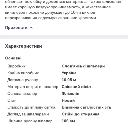
облегчает поклейку и демонтаж материала. Так же флизелин
имеет хорошую воздухопроницаемость, а качественное
виниловое покрытие допускает до 10-ти циклов
перекрашивания водоэмульсионными красками.
Приховати
Характеристики
Основні
Виробник
Слов'янські шпалери
Країна виробник
Україна
Довжина рулону
10.05 м
Матеріал покриття шпалер
Спінений вініл
Основа шпалер
Флізелін
Стан
Новий
Стійкість до впливу світла
Відмінна світлостійкість
Догляд за шпалерами
Стійкі до стирання
Ширина рулону шпалер
106 см