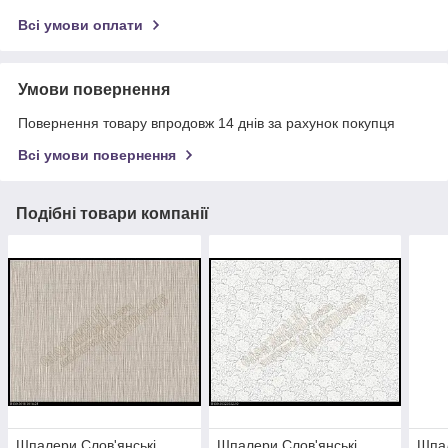
Всі умови оплати
Умови повернення
Повернення товару впродовж 14 днів за рахунок покупця
Всі умови повернення
Подібні товари компанії
Шпалери Слов'янські
Шпалери Слов'янські
Шпал