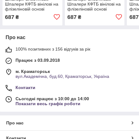
Шпалери КФТБ вінілові на
Шпалери КФТБ вінілові на
Шпал
флізеліновій основі
флізеліновій основі
фліз
10м*1,06 9В109 Нурата 2
10м*1,06 9В109
10м*
687
687
687
₴
₴
3692-02
Сантолина 2 3618-02
3675
Про нас
100% позитивних з 156 відгуків за рік
Працює з 03.09.2018
м. Краматорськ
вул.Академічна, буд.60, Краматорськ, Україна
Контакти
Сьогодні працює з 10:00 до 14:00
Показати весь графік роботи
Про нас
Контакти