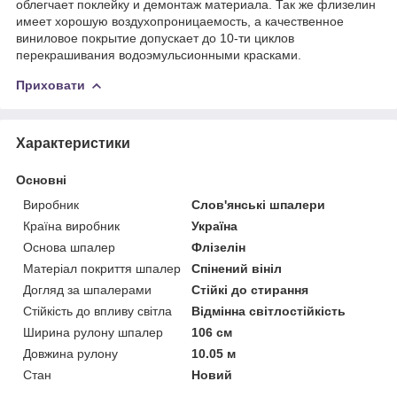
облегчает поклейку и демонтаж материала. Так же флизелин
имеет хорошую воздухопроницаемость, а качественное
виниловое покрытие допускает до 10-ти циклов
перекрашивания водоэмульсионными красками.
Приховати
Характеристики
Основні
Виробник
Слов'янські шпалери
Країна виробник
Україна
Основа шпалер
Флізелін
Матеріал покриття шпалер
Спінений вініл
Догляд за шпалерами
Стійкі до стирання
Стійкість до впливу світла
Відмінна світлостійкість
Ширина рулону шпалер
106 см
Довжина рулону
10.05 м
Стан
Новий