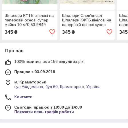
Шпалери КФТБ вінілові на
Шпалери Слов'янські
Шпал
паперовій основі супер
Шпалери КФТБ вінілові на
Шпал
мийка 10 м*0,53 9В49
паперовій основі супер
папе
5756-12
мийка 9В49 Валерія 2
мийк
345
345
345
₴
₴
5735-10
5785
Про нас
100% позитивних з 156 відгуків за рік
Працює з 03.09.2018
м. Краматорськ
вул.Академічна, буд.60, Краматорськ, Україна
Контакти
Сьогодні працює з 10:00 до 14:00
Показати весь графік роботи