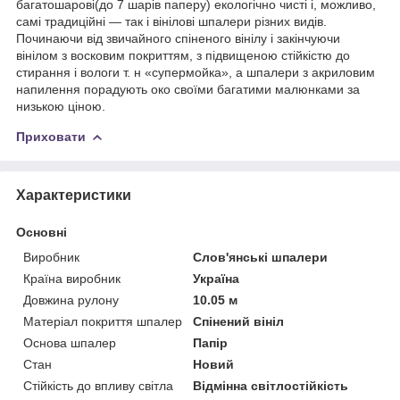
багатошарові(до 7 шарів паперу) екологічно чисті і, можливо,
самі традиційні — так і вінілові шпалери різних видів.
Починаючи від звичайного спіненого вінілу і закінчуючи
вінілом з восковим покриттям, з підвищеною стійкістю до
стирання і вологи т. н «супермойка», а шпалери з акриловим
напилення порадують око своїми багатими малюнками за
низькою ціною.
Приховати
Характеристики
Основні
Виробник
Слов'янські шпалери
Країна виробник
Україна
Довжина рулону
10.05 м
Матеріал покриття шпалер
Спінений вініл
Основа шпалер
Папір
Стан
Новий
Стійкість до впливу світла
Відмінна світлостійкість