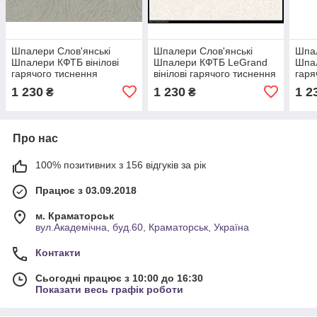
Шпалери Слов'янські
Шпалери Слов'янські
Шпал
Шпалери КФТБ вінілові
Шпалери КФТБ LeGrand
Шпал
гарячого тиснення
вінілові гарячого тиснення
гаря
шовкографія 10м*1,06
шовкографія 10м*1,06
шовк
1 230
1 230
1 2
₴
₴
9В118 Габринус 2 8615-07
9В118 Персія 2 8565-06
9В11
Про нас
100% позитивних з 156 відгуків за рік
Працює з 03.09.2018
м. Краматорськ
вул.Академічна, буд.60, Краматорськ, Україна
Контакти
Сьогодні працює з 10:00 до 16:30
Показати весь графік роботи