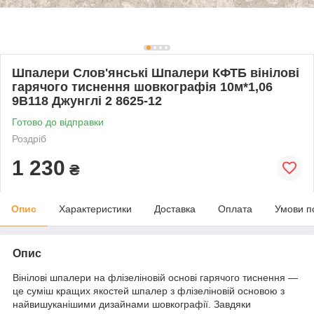
Шпалери Слов'янські Шпалери КФТБ вінілові
гарячого тиснення шовкографія 10м*1,06
9В118 Джунглі 2 8625-12
Готово до відправки
Роздріб
1 230
₴
Опис
Характеристики
Доставка
Оплата
Умови п
Опис
Вінілові шпалери на флізеліновій основі гарячого тиснення —
це суміш кращих якостей шпалер з флізеліновій основою з
найвишуканішими дизайнами шовкографії. Завдяки