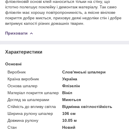
флізеліновій основі клей наноситься тільки на стіну, що
істотно полегшує поклейку і демонтаж матеріалу. Так само
флізелін має хорошу повітропроникність, а якісне вінілове
покриття добре миється, приховує деякі недоліки стін і добре
витримує капості різних домашніх тварин.
Приховати
Характеристики
Основні
Виробник
Слов'янські шпалери
Країна виробник
Україна
Основа шпалер
Флізелін
Матеріал покриття шпалер
Вініл
Догляд за шпалерами
Миються
Стійкість до впливу світла
Відмінна світлостійкість
Ширина рулону шпалер
106 см
Довжина рулону
10.05 м
Стан
Новий