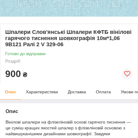
Шпалери Слов'янські Шпалери КФТБ вінілові
гарячого тиснення шовкографія 10м*1,06
9В121 Ралі 2 V 329-06
Готово до відправки
Роздріб
900
₴
Опис
Характеристики
Доставка
Оплата
Умови п
Опис
Вінілові шпалери на флізеліновій основі гарячого тиснення —
це суміш кращих якостей шпалер з флізеліновій основою з
найвишуканішими дизайнами шовкографії. Завдяки