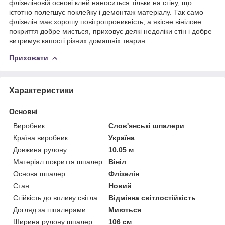
флізеліновій основі клей наноситься тільки на стіну, що
істотно полегшує поклейку і демонтаж матеріалу. Так само
флізелін має хорошу повітропроникність, а якісне вінілове
покриття добре миється, приховує деякі недоліки стін і добре
витримує капості різних домашніх тварин.
Приховати
Характеристики
Основні
Виробник
Слов'янські шпалери
Країна виробник
Україна
Довжина рулону
10.05 м
Матеріал покриття шпалер
Вініл
Основа шпалер
Флізелін
Стан
Новий
Стійкість до впливу світла
Відмінна світлостійкість
Догляд за шпалерами
Миються
Ширина рулону шпалер
106 см