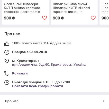
Слов'янські Шпалери
Шпалери Слов'янські
Шпал
КФТП вінілові гарячого
Шпалери КФТБ вінілові
Шпал
тиснення шовкографія
гарячого тиснення
гаря
Elegance 10м*1,06 9В121
шовкографія 10м*1,06
шовк
900
900
900
₴
₴
Ралі 2 V 329-01
9В121 Ралі 2 V 329-02
9В12
Про нас
100% позитивних з 156 відгуків за рік
Працює з 03.09.2018
м. Краматорськ
вул.Академічна, буд.60, Краматорськ, Україна
Контакти
Сьогодні працює з 10:00 до 17:00
Показати весь графік роботи
Про нас