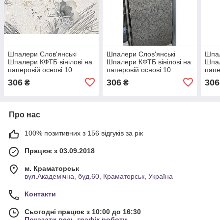
Шпалери Слов'янські
Шпалери Слов'янські
Шпал
Шпалери КФТБ вінілові на
Шпалери КФТБ вінілові на
Шпал
паперовій основі 10
паперовій основі 10
папе
м*0,53 9В58 9435-01
м*0,53 9В58 Ейфорія 2
м*0,
306
306
306
₴
₴
9395-04
10
Про нас
100% позитивних з 156 відгуків за рік
Працює з 03.09.2018
м. Краматорськ
вул.Академічна, буд.60, Краматорськ, Україна
Контакти
Сьогодні працює з 10:00 до 16:30
Показати весь графік роботи