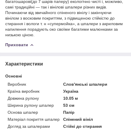
багатошарові(до 7 шарів паперу) екологічно чисті і, можливо,
самі традиційні — так і вінілові шпалери різних видів.
Починаючи від звичайного спіненого вінілу і закінчуючи
вінілом з восковим покриттям, з підвищеною стійкістю до
стирання і вологи т. н «супермойка», а шпалери з акриловим
напилення порадують око своїми багатими малюнками за
низькою ціною.
Приховати
Характеристики
Основні
Виробник
Слов'янські шпалери
Країна виробник
Україна
Довжина рулону
10.05 м
Ширина рулону шпалер
53 см
Основа шпалер
Папір
Матеріал покриття шпалер
Спінений вініл
Догляд за шпалерами
Стійкі до стирання